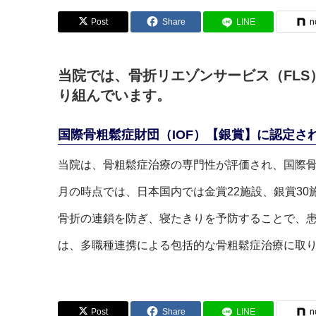
Post
Share
LINE
n
当院では、骨折リエゾンサービス（FLS
り組んでいます。
国際骨粗鬆症財団（IOF）【銀賞】に認定さ
当院は、骨粗鬆症治療の専門性が評価され、国際骨粗
月の時点では、日本国内では金賞22施設、銀賞3
骨折の連鎖を防ぎ、寝たきりを予防することで、患
は、多職種連携による包括的な骨粗鬆症治療に取
Post
Share
LINE
n